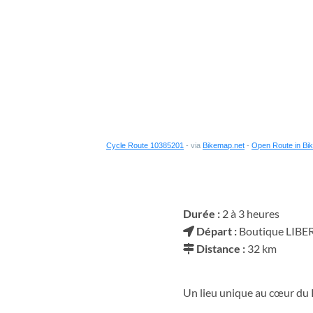
Cycle Route 10385201
- via
Bikemap.net
-
Open Route in Bi
Durée :
2 à 3 heures
Départ :
Boutique LIBER
Distance :
32 km
Un lieu unique au cœur d