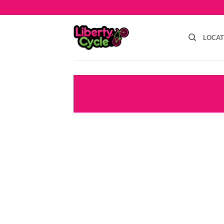
Passer
au
contenu
LOCA